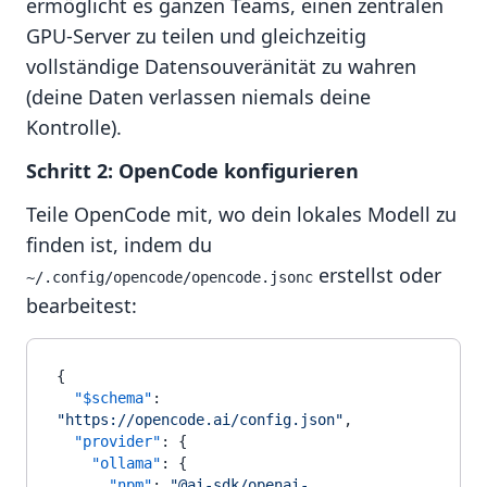
ermöglicht es ganzen Teams, einen zentralen
GPU-Server zu teilen und gleichzeitig
vollständige Datensouveränität zu wahren
(deine Daten verlassen niemals deine
Kontrolle).
Schritt 2: OpenCode konfigurieren
Teile OpenCode mit, wo dein lokales Modell zu
finden ist, indem du
erstellst oder
~/.config/opencode/opencode.jsonc
bearbeitest:
{
"$schema"
:
"https://opencode.ai/config.json"
,
"provider"
:
{
"ollama"
:
{
"npm"
:
"@ai-sdk/openai-