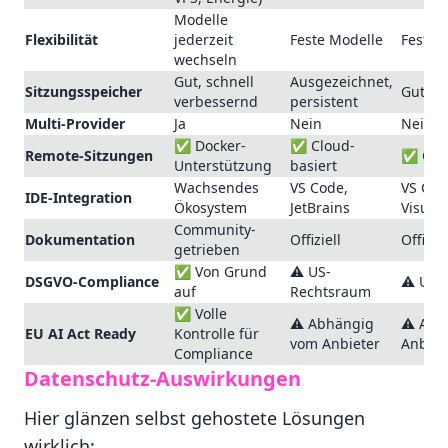
Modelle
Flexibilität
jederzeit
Feste Modelle
Feste 
wechseln
Gut, schnell
Ausgezeichnet,
Sitzungsspeicher
Gut, k
verbessernd
persistent
Multi-Provider
Ja
Nein
Nein
✅ Docker-
✅ Cloud-
Remote-Sitzungen
✅ Clou
Unterstützung
basiert
Wachsendes
VS Code,
VS Code
IDE-Integration
Ökosystem
JetBrains
Visual 
Community-
Dokumentation
Offiziell
Offiziel
getrieben
✅ Von Grund
⚠️ US-
DSGVO-Compliance
⚠️ US-
auf
Rechtsraum
✅ Volle
⚠️ Abhängig
⚠️ Abh
EU AI Act Ready
Kontrolle für
vom Anbieter
Anbiet
Compliance
Datenschutz-Auswirkungen
Hier glänzen selbst gehostete Lösungen
wirklich: