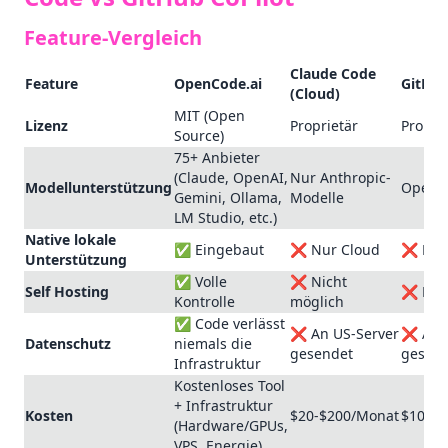
Feature-Vergleich
Claude Code
Feature
OpenCode.ai
GitHub
(Cloud)
MIT (Open
Lizenz
Proprietär
Propri
Source)
75+ Anbieter
(Claude, OpenAI,
Nur Anthropic-
Modellunterstützung
OpenAI
Gemini, Ollama,
Modelle
LM Studio, etc.)
Native lokale
✅ Eingebaut
❌ Nur Cloud
❌ Nur
Unterstützung
✅ Volle
❌ Nicht
Self Hosting
❌ Nich
Kontrolle
möglich
✅ Code verlässt
❌ An US-Server
❌ An U
Datenschutz
niemals die
gesendet
gesen
Infrastruktur
Kostenloses Tool
+ Infrastruktur
Kosten
$20-$200/Monat
$10-$3
(Hardware/GPUs,
VPS, Energie)