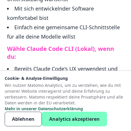
Mit sich entwickelnder Software
komfortabel bist
Einfach eine gemeinsame CLI-Schnittstelle
für alle deine Modelle willst
Wähle Claude Code CLI (Lokal), wenn
du:
Bereits Claude Code's UX verwendest und
magst
Cookie- & Analyse-Einwilligung
Wir nutzen Matomo Analytics, um zu verstehen, wie du mit
Die polierteste CLI-Erfahrung wünschst
unserer Website interagierst und deine Erfahrung zu
Nicht häufig Modelle wechseln musst
verbessern. Matomo respektiert deine Privatsphäre und alle
Daten werden in der EU verarbeitet.
Mit Workarounds für lokales Setup
Mehr in unserer Datenschutzerklärung
einverstanden bist
Ablehnen
Analytics akzeptieren
Offizielle Anthropic-Tools bevorzugst