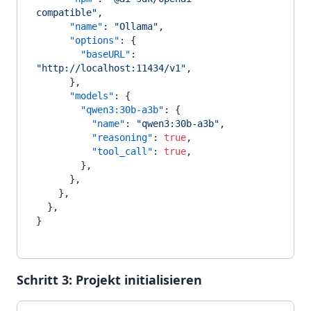
compatible"
,
"name"
:
"Ollama"
,
"options"
:
{
"baseURL"
:
"http://localhost:11434/v1"
,
}
,
"models"
:
{
"qwen3:30b-a3b"
:
{
"name"
:
"qwen3:30b-a3b"
,
"reasoning"
:
true
,
"tool_call"
:
true
,
}
,
}
,
}
,
}
,
}
Schritt 3: Projekt initialisieren