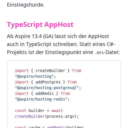
Einstiegshürde.
TypeScript AppHost
Ab Aspire 13.4 (GA) lässt sich der AppHost
auch in TypeScript schreiben. Statt eines C#-
Projekts ist der Einstiegspunkt eine
-Datei:
.mts
import
 { createBuilder } 
from
"@aspire/hosting"
import
 { addPostgres } 
from
"@aspire/hosting-postgresql"
import
 { addRedis } 
from
"@aspire/hosting-redis"
;

const
 builder = 
await
createBuilder
(process.
argv
);

const
 cache = 
addRedis
(builder, 