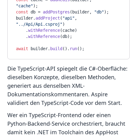
"cache"
const
 db = 
addPostgres
(builder, 
"db"
);

builder.
addProject
(
"api"
, 
"../Api/Api.csproj"
)

    .
withReference
(cache)

    .
withReference
(db);

await
 builder.
build
().
run
Die TypeScript-API spiegelt die C#-Oberfläche:
dieselben Konzepte, dieselben Methoden,
generiert aus denselben XML-
Dokumentationskommentaren. Aspire
validiert den TypeScript-Code vor dem Start.
Wer ein TypeScript-Frontend oder einen
Python-Backend-Service orchestriert, braucht
damit kein .NET im Toolchain des AppHost