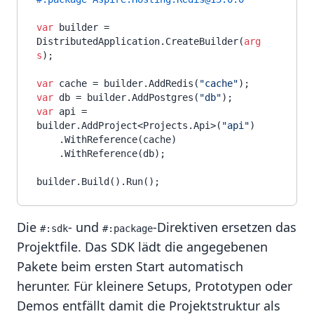
var
 builder = 
DistributedApplication.CreateBuilder(
arg
s
);

var
 cache = builder.AddRedis(
"cache"
var
 db = builder.AddPostgres(
"db"
var
 api = 
builder.AddProject<Projects.Api>(
"api"
)

    .WithReference(cache)

    .WithReference(db);

Die
- und
-Direktiven ersetzen das
#:sdk
#:package
Projektfile. Das SDK lädt die angegebenen
Pakete beim ersten Start automatisch
herunter. Für kleinere Setups, Prototypen oder
Demos entfällt damit die Projektstruktur als