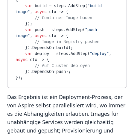
var
 build = steps.AddStep(
"build-
image"
, 
async
 ctx => {

// Container-Image bauen
    });

var
 push = steps.AddStep(
"push-
image"
, 
async
 ctx => {

// Image in Registry pushen
    }).DependsOn(build);

var
 deploy = steps.AddStep(
"deploy"
, 
async
 ctx => {

// Auf Cluster deployen
    }).DependsOn(push);

Das Ergebnis ist ein Deployment-Prozess, der
von Aspire selbst parallelisiert wird, wo immer
es die Abhängigkeiten erlauben. Images für
unabhängige Services werden gleichzeitig
gebaut und gepusht; Provisionierung und