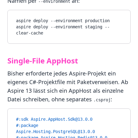
Namen per
an:
--environment
aspire deploy --environment production

aspire deploy --environment staging --
Single-File AppHost
Bisher erforderte jedes Aspire-Projekt ein
eigenes C#-Projektfile mit Paketverweisen. Ab
Aspire 13 lässt sich ein AppHost als einzelne
Datei schreiben, ohne separates
:
.csproj
#:sdk Aspire.AppHost.Sdk@13.0.0
#:package 
Aspire.Hosting.PostgreSQL@13.0.0
#:package Aspire.Hosting.Redis@13.0.0