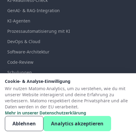
KI-Readiness-Check
GenAI- & RAG-Integration
KI-Agenten
Prozessautomatisierung mit KI
DevOps & Cloud
Software-Architektur
Code-Review
Schulungen
Cookie- & Analyse-Einwilligung
Legacy-Modernisierung
Wir nutzen Matomo Analytics, um zu verstehen, wie du mit
Technical Due Diligence
unserer Website interagierst und deine Erfahrung zu
verbessern. Matomo respektiert deine Privatsphäre und alle
Prozessoptimierung
Daten werden in der EU verarbeitet.
Mehr in unserer Datenschutzerklärung
.NET Entwicklung
Ablehnen
Analytics akzeptieren
EU-Datensouveränität