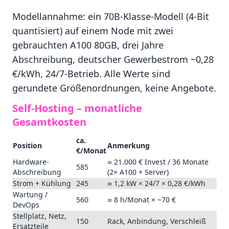
Modellannahme: ein 70B-Klasse-Modell (4-Bit
quantisiert) auf einem Node mit zwei
gebrauchten A100 80GB, drei Jahre
Abschreibung, deutscher Gewerbestrom ~0,28
€/kWh, 24/7-Betrieb. Alle Werte sind
gerundete Größenordnungen, keine Angebote.
Self-Hosting – monatliche
Gesamtkosten
ca.
Position
Anmerkung
€/Monat
Hardware-
≈ 21.000 € Invest / 36 Monate
585
Abschreibung
(2× A100 + Server)
Strom + Kühlung
245
≈ 1,2 kW × 24/7 × 0,28 €/kWh
Wartung /
560
≈ 8 h/Monat × ~70 €
DevOps
Stellplatz, Netz,
150
Rack, Anbindung, Verschleiß
Ersatzteile