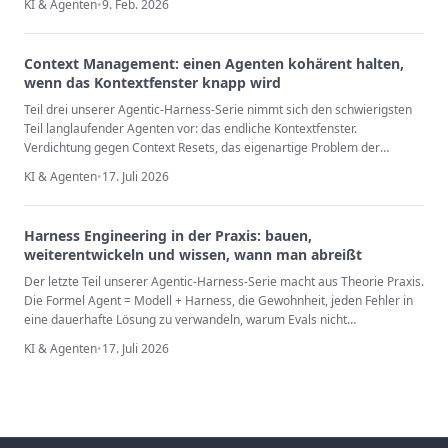
KI & Agenten
•
9. Feb. 2026
Überlegungen.
Context Management: einen Agenten kohärent halten,
wenn das Kontextfenster knapp wird
Teil drei unserer Agentic-Harness-Serie nimmt sich den schwierigsten
Teil langlaufender Agenten vor: das endliche Kontextfenster.
Verdichtung gegen Context Resets, das eigenartige Problem der
Context Anxiety, das Auslagern ins Dateisystem, Progressive Disclosure
KI & Agenten
•
17. Juli 2026
und Gedächtnisdateien, die Wissen über Sitzungen hinweg tragen.
Harness Engineering in der Praxis: bauen,
weiterentwickeln und wissen, wann man abreißt
Der letzte Teil unserer Agentic-Harness-Serie macht aus Theorie Praxis.
Die Formel Agent = Modell + Harness, die Gewohnheit, jeden Fehler in
eine dauerhafte Lösung zu verwandeln, warum Evals nicht
verhandelbar sind, und die Disziplin, die die meisten Teams
KI & Agenten
•
17. Juli 2026
überspringen – Gerüst wieder abbauen, während die Modelle darunter
besser werden.