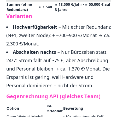
Summe (ohne
≈ 18.500 €/Jahr · ≈ 55.000 € auf
≈ 1.540
Redundanz)
3 Jahre
Varianten
Hochverfügbarkeit
– Mit echter Redundanz
(N+1, zweiter Node): + ~700–900 €/Monat → ca.
2.300 €/Monat.
Abschalten nachts
– Nur Bürozeiten statt
24/7: Strom fällt auf ~75 €, aber Abschreibung
und Personal bleiben → ca. 1.370 €/Monat. Die
Ersparnis ist gering, weil Hardware und
Personal dominieren – nicht der Strom.
Gegenrechnung API (gleiches Team)
ca.
Option
Bewertung
€/Monat
Open-Weight-Modell
~10× günstiger als Self-