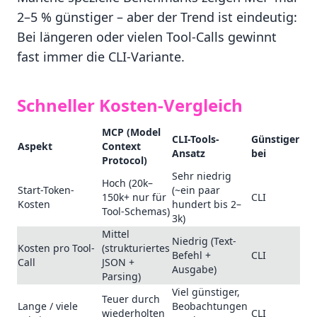
2–5 % günstiger – aber der Trend ist eindeutig:
Bei längeren oder vielen Tool-Calls gewinnt
fast immer die CLI-Variante.
Schneller Kosten-Vergleich
MCP (Model
CLI-Tools-
Günstiger
Aspekt
Context
Ansatz
bei
Protocol)
Sehr niedrig
Hoch (20k–
Start-Token-
(~ein paar
150k+ nur für
CLI
Kosten
hundert bis 2–
Tool-Schemas)
3k)
Mittel
Niedrig (Text-
Kosten pro Tool-
(strukturiertes
Befehl +
CLI
Call
JSON +
Ausgabe)
Parsing)
Viel günstiger,
Teuer durch
Lange / viele
Beobachtungen
wiederholten
CLI