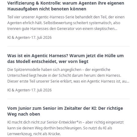
Verifizierung & Kontrolle: warum Agenten ihre eigenen
Hausaufgaben nicht benoten können
Teil vier unserer Agentic-Harness-Serie behandelt den Teil, der einen
Agenten ehrlich hält. Selbstbewertung scheitert systematisch, also
trennen gute Harnesses den Generator von einem skeptischen
Evaluator, verhandeln vor jeder Zeile Code einen Sprint Contract und
KI & Agenten
•
17. Juli 2026
erzwingen harte Schwellen an einem Phase Gate – dazu die
Leitplanken, die gefährliche Aktionen gar nicht erst zulassen.
Was ist ein Agentic Harness? Warum jetzt die Hülle um
das Modell entscheidet, wer vorn liegt
Die Spitzenmodelle haben sich angeglichen – der eigentliche
Unterschied liegt heute in der Schicht darum herum: dem Harness.
Dieser erste Teil unserer Serie erklärt, was ein Agentic Harness ist, aus
welchen vier Teilen jeder besteht und warum Harness Engineering 2026
KI & Agenten
•
17. Juli 2026
zur wertvollsten KI-Fähigkeit geworden ist.
Vom Junior zum Senior im Zeitalter der KI: Der richtige
Weg nach oben
KI macht dich nicht zur Senior-Entwickler*in – aber richtig eingesetzt
kann sie deinen Weg dorthin beschleunigen. So nutzt du KI als
Lernwerkzeug, nicht als Krücke.