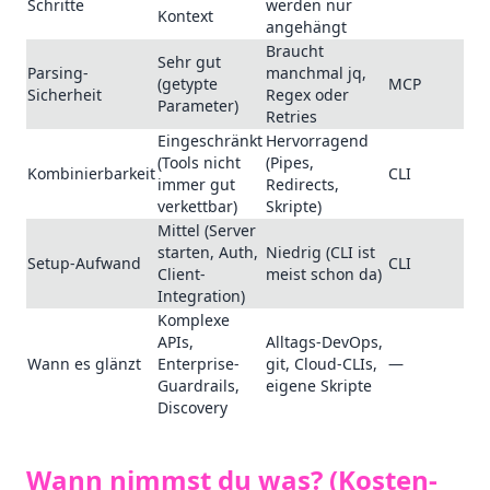
Schritte
werden nur
Kontext
angehängt
Braucht
Sehr gut
Parsing-
manchmal jq,
(getypte
MCP
Sicherheit
Regex oder
Parameter)
Retries
Eingeschränkt
Hervorragend
(Tools nicht
(Pipes,
Kombinierbarkeit
CLI
immer gut
Redirects,
verkettbar)
Skripte)
Mittel (Server
starten, Auth,
Niedrig (CLI ist
Setup-Aufwand
CLI
Client-
meist schon da)
Integration)
Komplexe
APIs,
Alltags-DevOps,
Wann es glänzt
Enterprise-
git, Cloud-CLIs,
—
Guardrails,
eigene Skripte
Discovery
Wann nimmst du was? (Kosten-