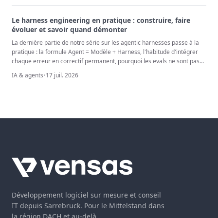
nous enseignent.
Le harness engineering en pratique : construire, faire
évoluer et savoir quand démonter
La dernière partie de notre série sur les agentic harnesses passe à la
pratique : la formule Agent = Modèle + Harness, l'habitude d'intégrer
chaque erreur en correctif permanent, pourquoi les evals ne sont pas
négociables, et la discipline que la plupart des équipes sautent - retirer
IA & agents
•
17 juil. 2026
l'échafaudage à mesure que les modèles s'améliorent.
Développement logiciel sur mesure et conseil
IT depuis Sarrebruck. Pour le Mittelstand dans
la région DACH et au-delà.