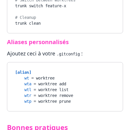
# Switch between worktrees
trunk switch feature-x

# Cleanup
Aliases personnalisés
Ajoutez ceci à votre
:
.gitconfig
[alias]
wt
 = worktree

wta
 = worktree add

wtl
 = worktree list

wtr
 = worktree remove

wtp
Bonnes pratiques