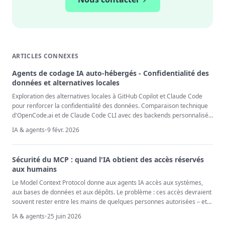
ARTICLES CONNEXES
Agents de codage IA auto-hébergés - Confidentialité des
données et alternatives locales
Exploration des alternatives locales à GitHub Copilot et Claude Code
pour renforcer la confidentialité des données. Comparaison technique
d'OpenCode.ai et de Claude Code CLI avec des backends personnalisés,
incluant les instructions de configuration, l'analyse de la qualité et les
IA & agents
•
9 févr. 2026
considérations de conformité RGPD.
Sécurité du MCP : quand l'IA obtient des accès réservés
aux humains
Le Model Context Protocol donne aux agents IA accès aux systèmes,
aux bases de données et aux dépôts. Le problème : ces accès devraient
souvent rester entre les mains de quelques personnes autorisées – et
non d'une IA qui lit chaque texte comme une instruction potentielle.
IA & agents
•
25 juin 2026
Nous examinons des incidents réels de 2025/2026 et les leçons qu'ils