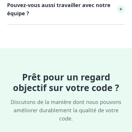
Pouvez-vous aussi travailler avec notre
TypeScript/JavaScript, React et Node.js. Pour
d'autres langages, contactez-nous.
équipe ?
Oui, nous proposons aussi des pair reviews
ou ateliers de revue où nous parcourons le
code avec votre équipe et transmettons les
bonnes pratiques.
Prêt pour un regard
objectif sur votre code ?
Discutons de la manière dont nous pouvons
améliorer durablement la qualité de votre
code.