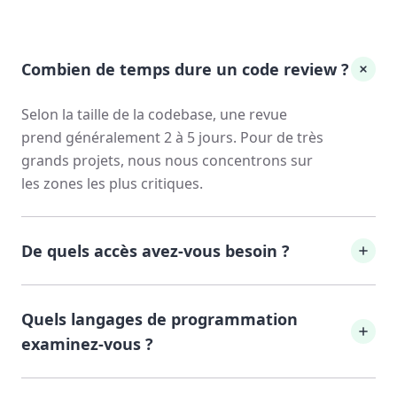
Combien de temps dure un code review ?
Selon la taille de la codebase, une revue
prend généralement 2 à 5 jours. Pour de très
grands projets, nous nous concentrons sur
les zones les plus critiques.
De quels accès avez-vous besoin ?
Nous avons besoin d'un accès en lecture
Quels langages de programmation
seule au repository. En option, l'accès au
pipeline CI/CD et à la documentation est
examinez-vous ?
utile. Tous les accès sont supprimés après la
fin.
Notre focus est C#/.NET,