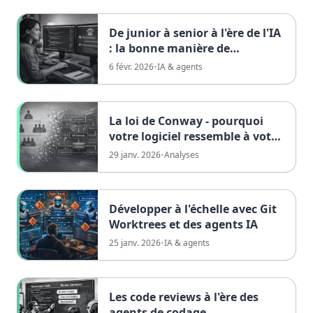
De junior à senior à l'ère de l'IA
: la bonne manière de
progresser
6 févr. 2026
•
IA & agents
La loi de Conway - pourquoi
votre logiciel ressemble à votre
entreprise
29 janv. 2026
•
Analyses
Développer à l'échelle avec Git
Worktrees et des agents IA
25 janv. 2026
•
IA & agents
Les code reviews à l'ère des
agents de codage