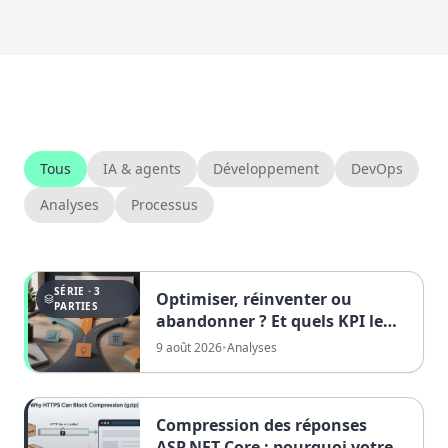
Tous
IA & agents
Développement
DevOps
Analyses
Processus
SÉRIE · 3
Optimiser, réinventer ou
PARTIES
abandonner ? Et quels KPI le
décident
9 août 2026
•
Analyses
Compression des réponses
ASP.NET Core : pourquoi votre