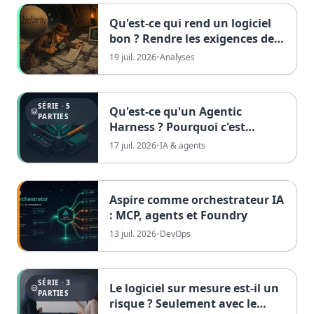
Qu'est-ce qui rend un logiciel
bon ? Rendre les exigences de
qualité mesurables
19 juil. 2026
•
Analyses
SÉRIE · 5
Qu'est-ce qu'un Agentic
PARTIES
Harness ? Pourquoi c'est
désormais l'enveloppe autour
17 juil. 2026
•
IA & agents
du modèle qui décide qui livre
Aspire comme orchestrateur IA
: MCP, agents et Foundry
13 juil. 2026
•
DevOps
SÉRIE · 3
Le logiciel sur mesure est-il un
PARTIES
risque ? Seulement avec le