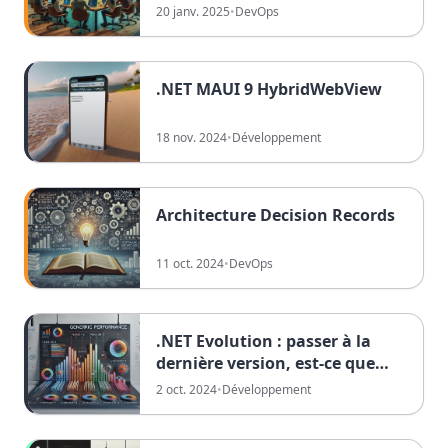
20 janv. 2025
•
DevOps
.NET MAUI 9 HybridWebView
18 nov. 2024
•
Développement
Architecture Decision Records
11 oct. 2024
•
DevOps
.NET Evolution : passer à la
dernière version, est-ce que
cela vaut l'effort ?
2 oct. 2024
•
Développement