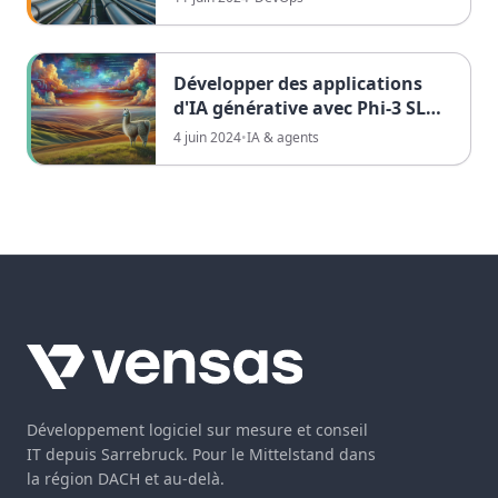
Développer des applications
d'IA générative avec Phi-3 SLM,
C# Semantic Kernel et Ollama
4 juin 2024
•
IA & agents
Développement logiciel sur mesure et conseil
IT depuis Sarrebruck. Pour le Mittelstand dans
la région DACH et au-delà.