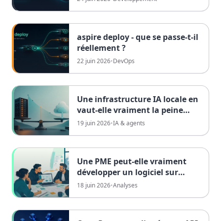
aspire deploy - que se passe-t-il
réellement ?
22 juin 2026
•
DevOps
Une infrastructure IA locale en
vaut-elle vraiment la peine
pour une entreprise ?
19 juin 2026
•
IA & agents
Une PME peut-elle vraiment
développer un logiciel sur
mesure pour le Mittelstand ?
18 juin 2026
•
Analyses