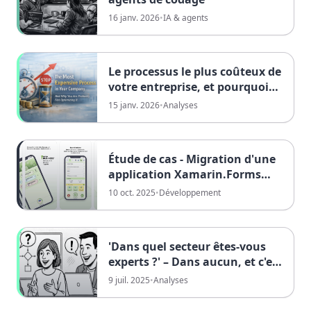
16 janv. 2026
•
IA & agents
Le processus le plus coûteux de
votre entreprise, et pourquoi
vous ne l'optimisez
15 janv. 2026
•
Analyses
probablement pas
Étude de cas - Migration d'une
application Xamarin.Forms
vers .NET MAUI chez DATAflor
10 oct. 2025
•
Développement
'Dans quel secteur êtes-vous
experts ?' – Dans aucun, et c'est
précisément notre force !
9 juil. 2025
•
Analyses