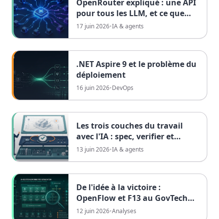
OpenRouter expliqué : une API
pour tous les LLM, et ce que
cela signifie pour les équipes
17 juin 2026
•
IA & agents
européennes
.NET Aspire 9 et le problème du
déploiement
16 juin 2026
•
DevOps
Les trois couches du travail
avec l'IA : spec, verifier et
environment
13 juin 2026
•
IA & agents
De l'idée à la victoire :
OpenFlow et F13 au GovTech
Hackathon Saarland
12 juin 2026
•
Analyses