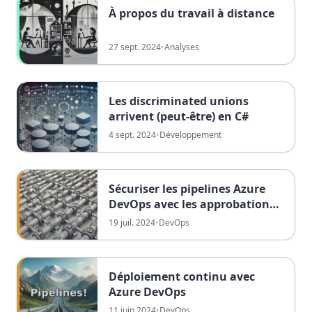
À propos du travail à distance
27 sept. 2024
•
Analyses
Les discriminated unions
arrivent (peut-être) en C#
4 sept. 2024
•
Développement
Sécuriser les pipelines Azure
DevOps avec les approbations
et les verrous exclusifs
19 juil. 2024
•
DevOps
Déploiement continu avec
Azure DevOps
11 juin 2024
•
DevOps