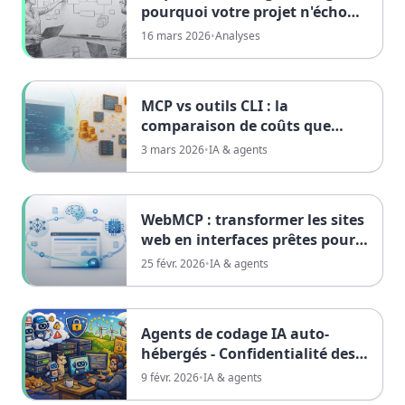
pourquoi votre projet n'échoue
pas à cause de la technologie
16 mars 2026
•
Analyses
MCP vs outils CLI : la
comparaison de coûts que
chaque développeur IA doit
3 mars 2026
•
IA & agents
voir
WebMCP : transformer les sites
web en interfaces prêtes pour
l’IA
25 févr. 2026
•
IA & agents
Agents de codage IA auto-
hébergés - Confidentialité des
données et alternatives locales
9 févr. 2026
•
IA & agents