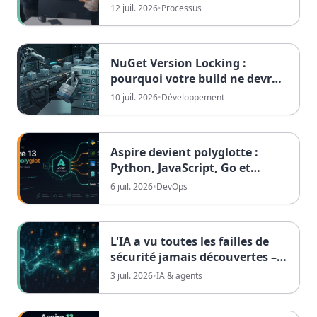
mauvais partenaire
12 juil. 2026
•
Processus
NuGet Version Locking :
pourquoi votre build ne devrait
jamais dépendre du jour de la
10 juil. 2026
•
Développement
semaine
Aspire devient polyglotte :
Python, JavaScript, Go et
TypeScript
6 juil. 2026
•
DevOps
L'IA a vu toutes les failles de
sécurité jamais découvertes –
et sait désormais les combiner
3 juil. 2026
•
IA & agents
en de nouvelles attaques