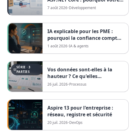
trafic HTTPS n'est peut-être
7 août 2026
•
Développement
jamais compressé
IA explicable pour les PME :
pourquoi la confiance compte
plus que le meilleur modèle
1 août 2026
•
IA & agents
SÉRIE · 3
Vos données sont-elles à la
PARTIES
hauteur ? Ce qu'elles
pourraient déjà vous révéler
26 juil. 2026
•
Processus
Aspire 13 pour l'entreprise :
réseau, registre et sécurité
20 juil. 2026
•
DevOps