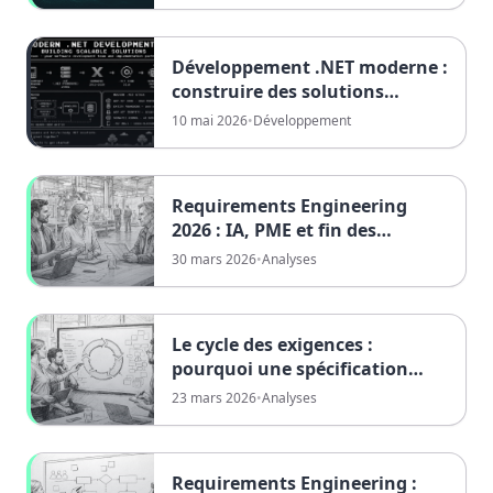
Développement .NET moderne :
construire des solutions
évolutives
10 mai 2026
•
Développement
Requirements Engineering
2026 : IA, PME et fin des
monopoles de connaissance
30 mars 2026
•
Analyses
Le cycle des exigences :
pourquoi une spécification
unique ne fonctionne pas
23 mars 2026
•
Analyses
Requirements Engineering :