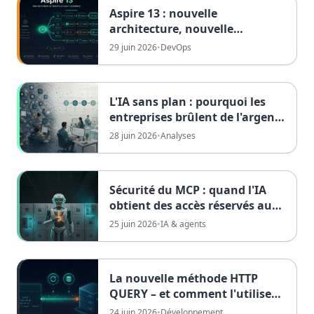
Aspire 13 : nouvelle
architecture, nouvelle
expérience développeur
29 juin 2026
•
DevOps
L'IA sans plan : pourquoi les
entreprises brûlent de l'argent
- et comment des processus
28 juin 2026
•
Analyses
clairs le récupèrent
Sécurité du MCP : quand l'IA
obtient des accès réservés aux
humains
25 juin 2026
•
IA & agents
La nouvelle méthode HTTP
QUERY – et comment l'utiliser
dès aujourd'hui avec .NET 10
24 juin 2026
•
Développement