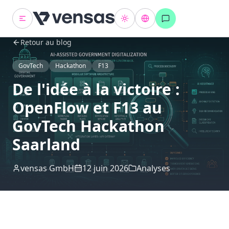
Retour au blog
GovTech
Hackathon
F13
De l'idée à la victoire :
OpenFlow et F13 au
GovTech Hackathon
Saarland
vensas GmbH
12 juin 2026
Analyses