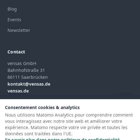
Blog
Events
Newsletter
Contact
vensas GmbH
Bahnhofstraße 31
66111 Saarbrücken
kontakt@vensas.de
vensas.de
Formulaire de contact
Consentement cookies & analytics
Nous utilisons Matomo Analytics pour comprendre comment
vous interagissez avec notre site web et améliorer votre
expérience. Matomo respecte votre vie privée et toutes les
données sont traitées dans l'UE.
©
2026
vensas GmbH
Directeurs généraux
: Sascha Kiefer & Sven Hennessen
En savoir plus dans notre politique de confidentialité