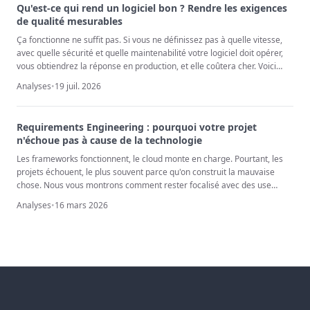
Qu'est-ce qui rend un logiciel bon ? Rendre les exigences
de qualité mesurables
Ça fonctionne ne suffit pas. Si vous ne définissez pas à quelle vitesse,
avec quelle sécurité et quelle maintenabilité votre logiciel doit opérer,
vous obtiendrez la réponse en production, et elle coûtera cher. Voici
comment rendre les exigences de qualité concrètes et vérifiables avec
Analyses
•
19 juil. 2026
ISO 25010, les scénarios de qualité et un Quality Tree.
Requirements Engineering : pourquoi votre projet
n'échoue pas à cause de la technologie
Les frameworks fonctionnent, le cloud monte en charge. Pourtant, les
projets échouent, le plus souvent parce qu'on construit la mauvaise
chose. Nous vous montrons comment rester focalisé avec des use
cases et des vertical slices précoces.
Analyses
•
16 mars 2026