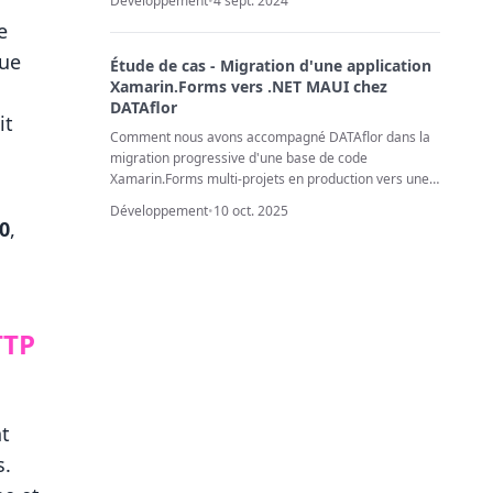
Développement
•
4 sept. 2024
e
que
Étude de cas - Migration d'une application
Xamarin.Forms vers .NET MAUI chez
DATAflor
it
Comment nous avons accompagné DATAflor dans la
migration progressive d'une base de code
Xamarin.Forms multi-projets en production vers une
application .NET MAUI moderne, avec un risque
Développement
•
10 oct. 2025
minimal, une collaboration d'équipe étroite et une
0
,
priorité claire donnée au délai de mise sur le marché
TTP
nt
s.