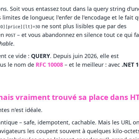
s. Soit vous entassez tout dans la query string d'un
 limites de longueur, l'enfer de l'encodage et le fait 
ne sont plus lisibles que par des
[0][price][lt]=30
 en
– et vous abandonnez en silence tout ce qui fa
POST
hable
.
t ce vide :
QUERY
. Depuis juin 2026, elle est
ous le nom de
RFC 10008
– et le meilleur : avec
.NET 1
amais vraiment trouvé sa place dans H
es n'est idéale.
ntique – safe, idempotent, cachable. Mais les URL o
navigateurs les coupent souvent à quelques kilo-octet