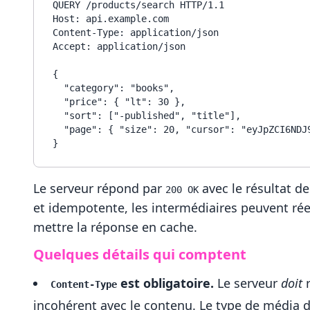
QUERY /products/search HTTP/1.1

Host: api.example.com

Content-Type: application/json

Accept: application/json

{

  "category": "books",

  "price": { "lt": 30 },

  "sort": ["-published", "title"],

  "page": { "size": 20, "cursor": "eyJpZCI6NDJ9" }

Le serveur répond par
avec le résultat d
200 OK
et idempotente, les intermédiaires peuvent rée
mettre la réponse en cache.
Quelques détails qui comptent
est obligatoire.
Le serveur
doit
r
Content-Type
incohérent avec le contenu. Le type de média dé