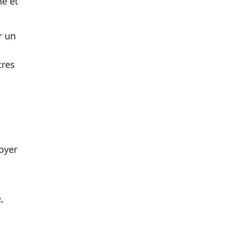
ne et
r un
tres
oyer
,