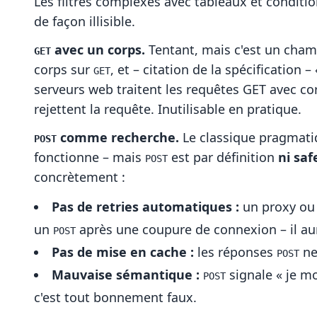
Les filtres complexes avec tableaux et conditi
de façon illisible.
avec un corps.
Tentant, mais c'est un cha
GET
corps sur
, et – citation de la spécification
GET
serveurs web traitent les requêtes GET avec co
rejettent la requête. Inutilisable en pratique.
comme recherche.
Le classique pragmatiq
POST
fonctionne – mais
est par définition
ni sa
POST
concrètement :
Pas de retries automatiques :
un proxy ou 
un
après une coupure de connexion – il au
POST
Pas de mise en cache :
les réponses
ne
POST
Mauvaise sémantique :
signale « je mo
POST
c'est tout bonnement faux.