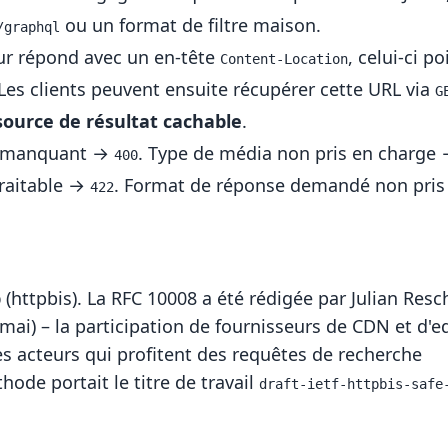
ou un format de filtre maison.
/graphql
eur répond avec un en-tête
, celui-ci po
Content-Location
Les clients peuvent ensuite récupérer cette URL via
G
source de résultat cachable
.
manquant →
. Type de média non pris en charge
400
traitable →
. Format de réponse demandé non pris
422
p
(httpbis). La RFC 10008 a été rédigée par Julian Resc
mai) – la participation de fournisseurs de CDN et d'e
es acteurs qui profitent des requêtes de recherche
de portait le titre de travail
draft-ietf-httpbis-safe