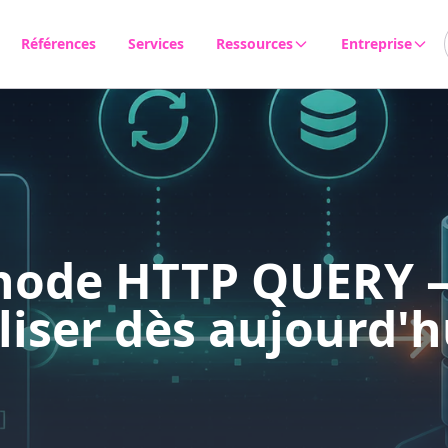
Références
Services
Ressources
Entreprise
Produits & outils
À propos
Blog
Carrière
Événements
Newsletter
FAQ
hode HTTP QUERY 
liser dès aujourd'h