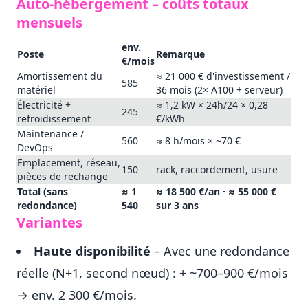
Auto-hébergement – coûts totaux
mensuels
env.
Poste
Remarque
€/mois
Amortissement du
≈ 21 000 € d'investissement /
585
matériel
36 mois (2× A100 + serveur)
Électricité +
≈ 1,2 kW × 24h/24 × 0,28
245
refroidissement
€/kWh
Maintenance /
560
≈ 8 h/mois × ~70 €
DevOps
Emplacement, réseau,
150
rack, raccordement, usure
pièces de rechange
Total (sans
≈ 1
≈ 18 500 €/an · ≈ 55 000 €
redondance)
540
sur 3 ans
Variantes
Haute disponibilité
– Avec une redondance
réelle (N+1, second nœud) : + ~700–900 €/mois
→ env. 2 300 €/mois.