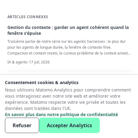
ARTICLES CONNEXES
Gestion du contexte : garder un agent cohérent quand la
fenêtre s'épuise
Troisième partie de notre série sur les agentic harnesses : le plus dur
pour les agents de longue durée, la fenêtre de contexte finie.
Compaction et context resets, le curieux problème de la context anxiety,
le déport vers le système de fichiers, la progressive disclosure et les
IA & agents
•
17 juil. 2026
fichiers de mémoire qui transportent le savoir d'une session à l'autre.
Développer à l'échelle avec Git Worktrees et des agents
Consentement cookies & analytics
IA
Nous utilisons Matomo Analytics pour comprendre comment
Git Worktrees permet le développement parallèle sur plusieurs
vous interagissez avec notre site web et améliorer votre
branches simultanément. Combinés à des agents de codage IA, ils
expérience. Matomo respecte votre vie privée et toutes les
ouvrent des possibilités entièrement nouvelles pour des workflows
données sont traitées dans l'UE.
efficaces et capables de monter en charge, comme avoir une équipe de
En savoir plus dans notre politique de confidentialité
IA & agents
•
25 janv. 2026
développement virtuelle sur une seule machine.
Refuser
Accepter Analytics
IA explicable pour les PME : pourquoi la confiance