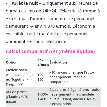
Arrêt la nuit
– Uniquement aux heures de
bureau au lieu de 24h/24 : l'électricité tombe à
~75 €, mais l'amortissement et le personnel
demeurent → env. 1 370 €/mois. L'économie
est faible, car le matériel et le personnel
dominent – et non l'électricité.
Calcul comparatif API (même équipe)
env.
Option
Évaluation
€/mois
Modèle open-
~10× moins cher que l'auto-
weight via API (p.
100–
hébergement, modèle
ex. Together /
150
comparable
DeepInfra)
à peu près à égalité avec l'auto-
API de pointe
1 000–
hébergement, mais modèle
(Claude / GPT,
1 400
plus puissant, aucun risque
mixte)
d'exploitation